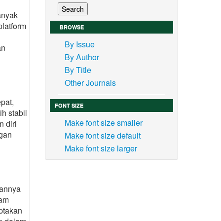
anyak
platform
BROWSE
By Issue
an
By Author
By Title
Other Journals
pat,
FONT SIZE
h stabil
Make font size smaller
 diri
ngan
Make font size default
Make font size larger
rannya
lam
iptakan