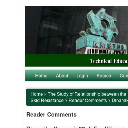
Home
About
Login
Search
Cur
Home
>
The Study of Relationship between the 
Skid Resistance
>
Reader Comments
>
Dinamik
Reader Comments