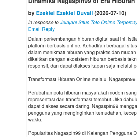
Dinamika Nagaspin99 di Era Hiburan 
by
Ezekiel Ezekiel Duvall
(2026-07-10)
In response to
Jelajahi Situs Toto Online Terperca
Email Reply
Dalam perkembangan hiburan digital saat ini, ist
platform berbasis online. Kehadiran berbagai situs
dalam menikmati hiburan yang praktis dan mudah 
dikaitkan dengan ekosistem hiburan berbasis tek
responsif, dan dapat diakses kapan saja melalui p
Transformasi Hiburan Online melalui Nagaspin99
Perubahan pola hiburan masyarakat modern sanga
representasi dari transformasi tersebut. Jika dahu
dapat diakses secara daring. Nagaspin99 mengga
pengguna yang menginginkan kemudahan, kecepata
waktu.
Popularitas Nagaspin99 di Kalangan Pengguna Di