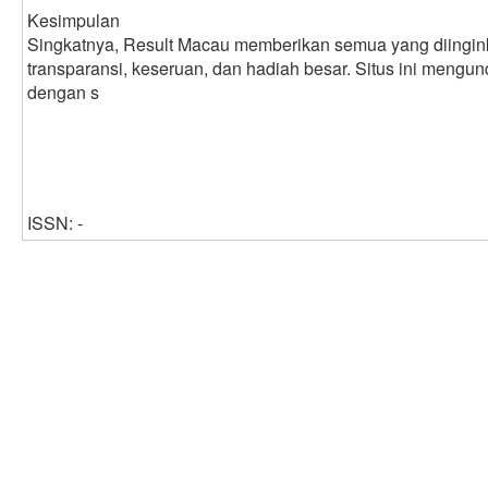
Kesimpulan
Singkatnya, Result Macau memberikan semua yang diingink
transparansi, keseruan, dan hadiah besar. Situs ini meng
dengan s
ISSN: -