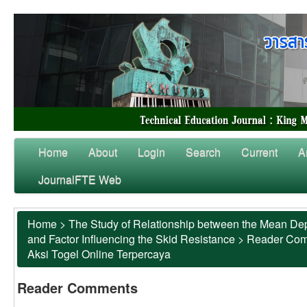
Home
About
Login
Search
Current
A
JournalFTE Web
Home
>
The Study of Relationship between the Mean Dep
and Factor Influencing the Skid Resistance
>
Reader Co
Aksi Togel Online Terpercaya
Reader Comments