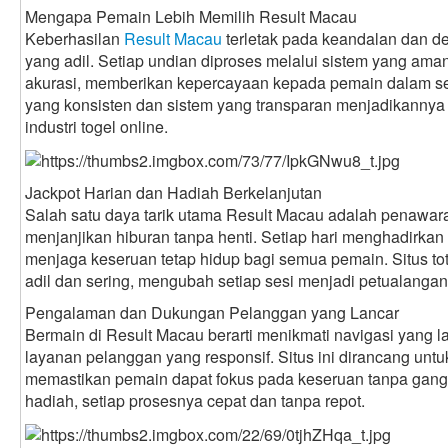
Mengapa Pemain Lebih Memilih Result Macau
Keberhasilan
Result Macau
terletak pada keandalan dan d
yang adil. Setiap undian diproses melalui sistem yang aman
akurasi, memberikan kepercayaan kepada pemain dalam set
yang konsisten dan sistem yang transparan menjadikannya 
industri togel online.
Jackpot Harian dan Hadiah Berkelanjutan
Salah satu daya tarik utama Result Macau adalah penawar
menjanjikan hiburan tanpa henti. Setiap hari menghadirka
menjaga keseruan tetap hidup bagi semua pemain. Situs to
adil dan sering, mengubah setiap sesi menjadi petualanga
Pengalaman dan Dukungan Pelanggan yang Lancar
Bermain di Result Macau berarti menikmati navigasi yang l
layanan pelanggan yang responsif. Situs ini dirancang u
memastikan pemain dapat fokus pada keseruan tanpa gangg
hadiah, setiap prosesnya cepat dan tanpa repot.