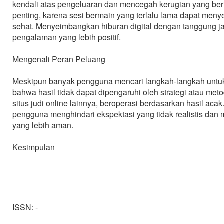
kendali atas pengeluaran dan mencegah kerugian yang be
penting, karena sesi bermain yang terlalu lama dapat menye
sehat. Menyeimbangkan hiburan digital dengan tanggung 
pengalaman yang lebih positif.
Mengenali Peran Peluang
Meskipun banyak pengguna mencari langkah-langkah untuk
bahwa hasil tidak dapat dipengaruhi oleh strategi atau met
situs judi online lainnya, beroperasi berdasarkan hasil a
pengguna menghindari ekspektasi yang tidak realistis da
yang lebih aman.
Kesimpulan
ISSN: -