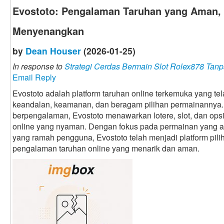
Evostoto: Pengalaman Taruhan yang Aman, 
Menyenangkan
by
Dean Houser
(2026-01-25)
In response to
Strategi Cerdas Bermain Slot Rolex878 Tan
Email Reply
Evostoto adalah platform taruhan online terkemuka yang t
keandalan, keamanan, dan beragam pilihan permainannya
berpengalaman, Evostoto menawarkan lotere, slot, dan opsi 
online yang nyaman. Dengan fokus pada permainan yang adi
yang ramah pengguna, Evostoto telah menjadi platform pil
pengalaman taruhan online yang menarik dan aman.