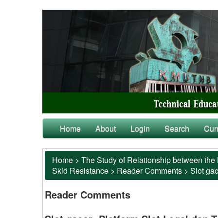
Home
About
Login
Search
Cur
Home
>
The Study of Relationship between the 
Skid Resistance
>
Reader Comments
>
Slot ga
Reader Comments