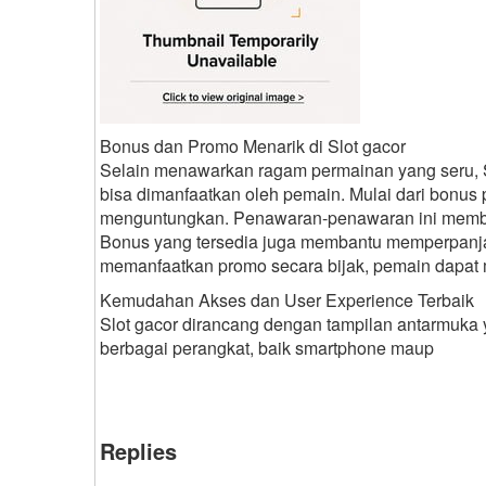
Bonus dan Promo Menarik di Slot gacor
Selain menawarkan ragam permainan yang seru, 
bisa dimanfaatkan oleh pemain. Mulai dari bonus
menguntungkan. Penawaran-penawaran ini membu
Bonus yang tersedia juga membantu memperpanj
memanfaatkan promo secara bijak, pemain dapa
Kemudahan Akses dan User Experience Terbaik
Slot gacor dirancang dengan tampilan antarmuka
berbagai perangkat, baik smartphone maup
Replies