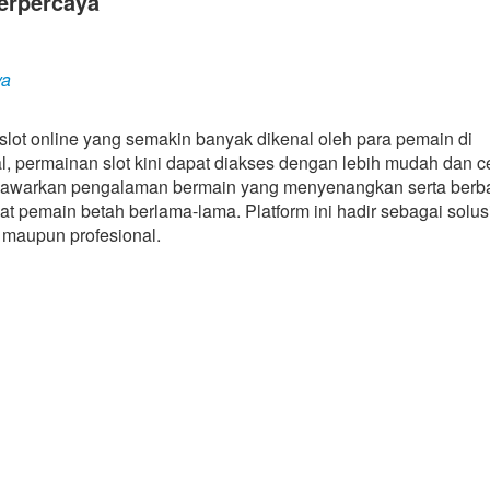
Terpercaya
ya
 slot online yang semakin banyak dikenal oleh para pemain di
l, permainan slot kini dapat diakses dengan lebih mudah dan c
 menawarkan pengalaman bermain yang menyenangkan serta berb
pemain betah berlama-lama. Platform ini hadir sebagai solus
maupun profesional.