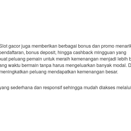
Slot gacor juga memberikan berbagai bonus dan promo menari
 pendaftaran, bonus deposit, hingga cashback mingguan yang
at peluang pemain untuk meraih kemenangan menjadi lebih b
ang waktu bermain tanpa harus mengeluarkan banyak modal. 
t meningkatkan peluang mendapatkan kemenangan besar.
 yang sederhana dan responsif sehingga mudah diakses melalu