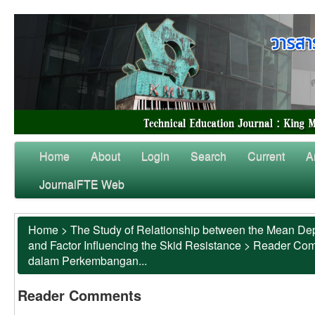
Home
About
Login
Search
Current
A
JournalFTE Web
Home
>
The Study of Relationship between the Mean Dep
and Factor Influencing the Skid Resistance
>
Reader Co
dalam Perkembangan...
Reader Comments