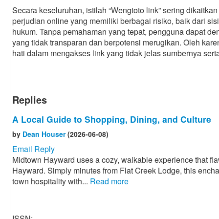
Secara keseluruhan, istilah “Wengtoto link” sering dikaitk
perjudian online yang memiliki berbagai risiko, baik dari s
hukum. Tanpa pemahaman yang tepat, pengguna dapat den
yang tidak transparan dan berpotensi merugikan. Oleh karena
hati dalam mengakses link yang tidak jelas sumbernya ser
Replies
A Local Guide to Shopping, Dining, and Culture
by
Dean Houser
(2026-06-08)
Email Reply
Midtown Hayward uses a cozy, walkable experience that fla
Hayward. Simply minutes from Flat Creek Lodge, this ench
town hospitality with...
Read more
ISSN: -