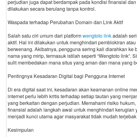
perjudian juga dapat berdampak pada kondisi finansial dan 
dilakukan secara berulang tanpa kontrol.
Waspada terhadap Perubahan Domain dan Link Aktif
Salah satu ciri umum dari platform
wengtoto link
adalah ser
aktif. Hal ini dilakukan untuk menghindari pemblokiran at
berwenang. Akibatnya, pengguna sering kali diarahkan ke 
nama yang mirip, termasuk istilah seperti “Wengtoto link”.
sulit membedakan mana situs yang aman dan mana yang be
Pentingnya Kesadaran Digital bagi Pengguna Internet
Di era digital saat ini, kesadaran akan keamanan online m
internet perlu lebih kritis terhadap setiap tautan yang menj
yang berkaitan dengan perjudian. Memahami risiko hukum
finansial adalah langkah awal untuk menghindari kerugian y
menjadi kunci utama agar masyarakat tidak mudah terjebak
Kesimpulan