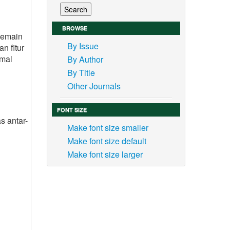
BROWSE
Pemain
By Issue
n fitur
imal
By Author
By Title
Other Journals
FONT SIZE
s antar-
Make font size smaller
Make font size default
Make font size larger