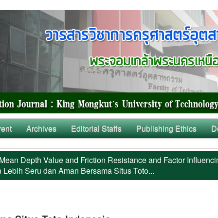
rent
Archives
Editorial Staffs
Publishing Ethics
D
Mean Depth Value and Friction Resistance and Factor Influenci
 Lebih Seru dan Aman Bersama Situs Toto...