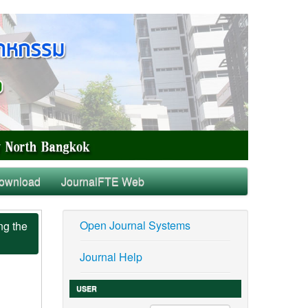
ownload
JournalFTE Web
Open Journal Systems
ng the
Journal Help
USER