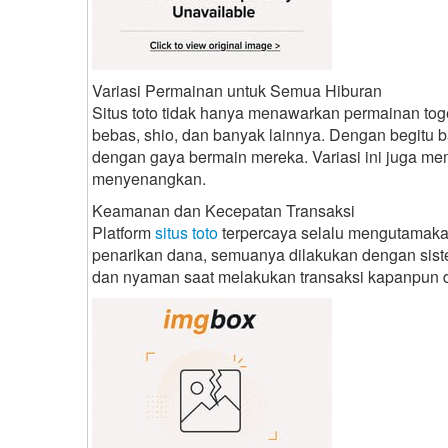
Variasi Permainan untuk Semua Hiburan
Situs toto tidak hanya menawarkan permainan togel
bebas, shio, dan banyak lainnya. Dengan begitu b
dengan gaya bermain mereka. Variasi ini juga m
menyenangkan.
Keamanan dan Kecepatan Transaksi
Platform
situs toto
terpercaya selalu mengutamakan
penarikan dana, semuanya dilakukan dengan sist
dan nyaman saat melakukan transaksi kapanpun 