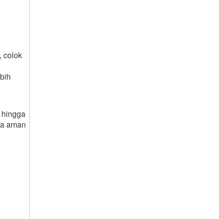
, colok
bih
 hingga
sa aman