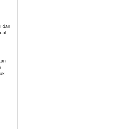
 dari
ual,
kan
n
tuk