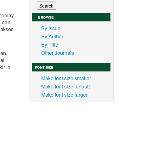
meplay
BROWSE
, dan
By Issue
 akses
By Author
By Title
Other Journals
kan,
ai
ir ini
FONT SIZE
Make font size smaller
Make font size default
Make font size larger