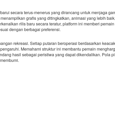
erbarui secara terus-menerus yang dirancang untuk menjaga ga
g menampilkan grafis yang ditingkatkan, animasi yang lebih baik
lkan rilis baru secara teratur, platform ini memberi pemain
suai dengan berbagai preferensi.
nangan rekreasi. Setiap putaran beroperasi berdasarkan keaca
 dipengaruhi. Memahami struktur ini membantu pemain mengharg
ng hasil sebagai peristiwa yang dapat dikendalikan. Pola pik
h membumi.