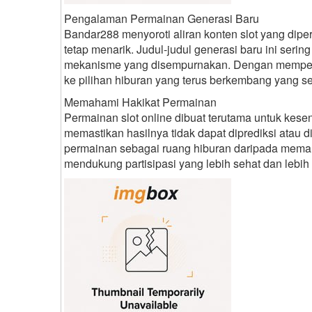
Pengalaman Permainan Generasi Baru
Bandar288 menyoroti aliran konten slot yang dip
tetap menarik. Judul-judul generasi baru ini serin
mekanisme yang disempurnakan. Dengan memperkena
ke pilihan hiburan yang terus berkembang yang se
Memahami Hakikat Permainan
Permainan slot online dibuat terutama untuk kese
memastikan hasilnya tidak dapat diprediksi atau
permainan sebagai ruang hiburan daripada memanda
mendukung partisipasi yang lebih sehat dan lebi