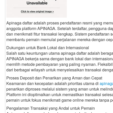
Apinaga daftar adalah proses pendaftaran resmi yang me
anggota platform APINAGA. Setelah terdaftar, pengguna d
dan menikmati fitur transaksi lengkap. Sistem pendaftaran
membantu pemain memulai perjalanan mereka dengan cep
Dukungan untuk Bank Lokal dan Internasional
Salah satu keuntungan utama apinaga daftar adalah berag
APINAGA bekerja sama dengan bank lokal dan internasion
memilih metode pembayaran yang paling nyaman. Fleksibil
dari berbagai wilayah untuk menyelesaikan transaksi denga
Proses Deposit dan Penarikan yang Aman dan Cepat
Keamanan dan kecepatan adalah prioritas utama di
apinaga
penarikan diproses melalui sistem yang aman untuk melin
Platform ini dioptimalkan untuk memastikan transaksi sel
pemain untuk fokus menikmati game online mereka tanpa 
Pengalaman Transaksi yang Andal untuk Pemain