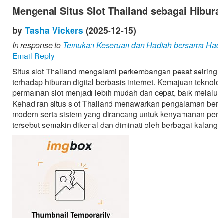
Mengenal Situs Slot Thailand sebagai Hibura
by
Tasha Vickers
(2025-12-15)
In response to
Temukan Keseruan dan Hadiah bersama Had
Email Reply
Situs slot Thailand mengalami perkembangan pesat seirin
terhadap hiburan digital berbasis internet. Kemajuan tekn
permainan slot menjadi lebih mudah dan cepat, baik melal
Kehadiran situs slot Thailand menawarkan pengalaman ber
modern serta sistem yang dirancang untuk kenyamanan pen
tersebut semakin dikenal dan diminati oleh berbagai kalan