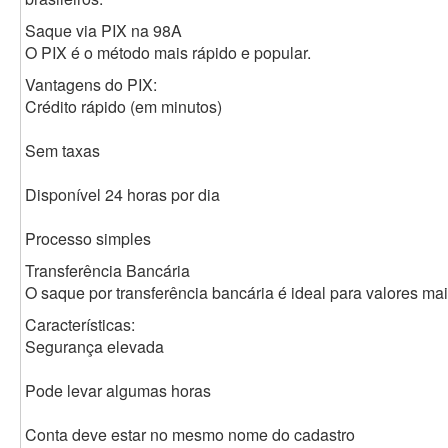
Saque via PIX na 98A
O PIX é o método mais rápido e popular.
Vantagens do PIX:
Crédito rápido (em minutos)
Sem taxas
Disponível 24 horas por dia
Processo simples
Transferência Bancária
O saque por transferência bancária é ideal para valores mai
Características:
Segurança elevada
Pode levar algumas horas
Conta deve estar no mesmo nome do cadastro