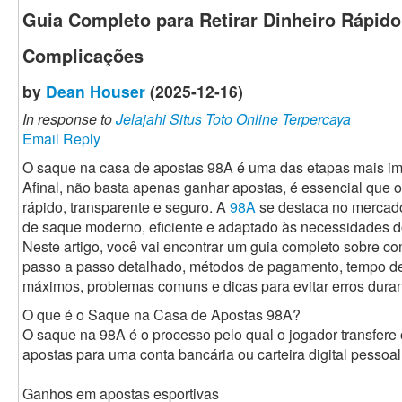
Guia Completo para Retirar Dinheiro Rápid
Complicações
by
Dean Houser
(2025-12-16)
In response to
Jelajahi Situs Toto Online Terpercaya
Email Reply
O saque na casa de apostas 98A é uma das etapas mais imp
Afinal, não basta apenas ganhar apostas, é essencial que o
rápido, transparente e seguro. A
98A
se destaca no mercado
de saque moderno, eficiente e adaptado às necessidades do
Neste artigo, você vai encontrar um guia completo sobre co
passo a passo detalhado, métodos de pagamento, tempo de
máximos, problemas comuns e dicas para evitar erros duran
O que é o Saque na Casa de Apostas 98A?
O saque na 98A é o processo pelo qual o jogador transfere 
apostas para uma conta bancária ou carteira digital pessoa
Ganhos em apostas esportivas