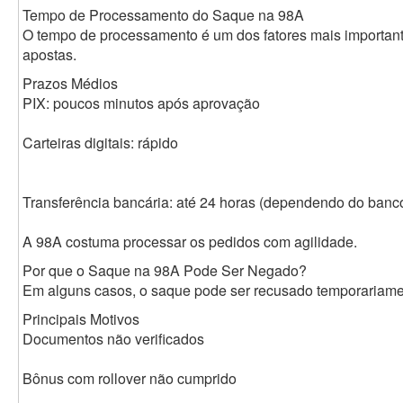
Tempo de Processamento do Saque na 98A
O tempo de processamento é um dos fatores mais importan
apostas.
Prazos Médios
PIX: poucos minutos após aprovação
Carteiras digitais: rápido
Transferência bancária: até 24 horas (dependendo do banc
A 98A costuma processar os pedidos com agilidade.
Por que o Saque na 98A Pode Ser Negado?
Em alguns casos, o saque pode ser recusado temporariame
Principais Motivos
Documentos não verificados
Bônus com rollover não cumprido