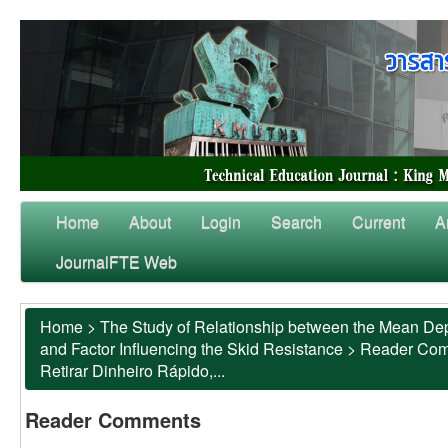
Home
About
Login
Search
Current
A
JournalFTE Web
Home
>
The Study of Relationship between the Mean Dep
and Factor Influencing the Skid Resistance
>
Reader Co
Retirar Dinheiro Rápido,...
Reader Comments