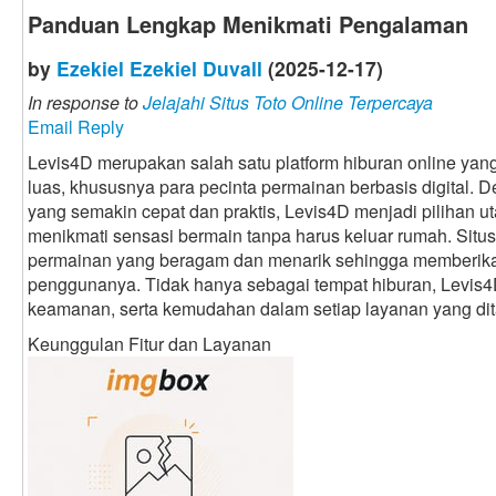
Panduan Lengkap Menikmati Pengalaman
by
Ezekiel Ezekiel Duvall
(2025-12-17)
In response to
Jelajahi Situs Toto Online Terpercaya
Email Reply
Levis4D merupakan salah satu platform hiburan online yan
luas, khususnya para pecinta permainan berbasis digital. D
yang semakin cepat dan praktis, Levis4D menjadi pilihan u
menikmati sensasi bermain tanpa harus keluar rumah. Situs
permainan yang beragam dan menarik sehingga memberik
penggunanya. Tidak hanya sebagai tempat hiburan, Levi
keamanan, serta kemudahan dalam setiap layanan yang di
Keunggulan Fitur dan Layanan