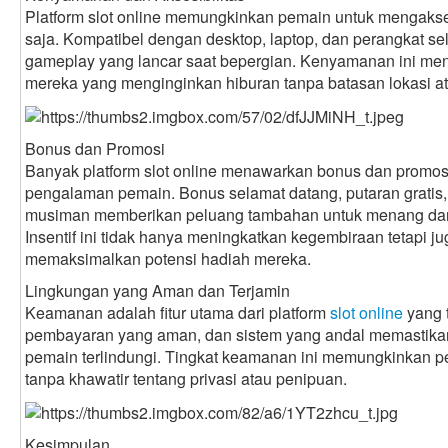
Platform slot online memungkinkan pemain untuk mengaks
saja. Kompatibel dengan desktop, laptop, dan perangkat sel
gameplay yang lancar saat bepergian. Kenyamanan ini menja
mereka yang menginginkan hiburan tanpa batasan lokasi at
Bonus dan Promosi
Banyak platform slot online menawarkan bonus dan promos
pengalaman pemain. Bonus selamat datang, putaran gratis
musiman memberikan peluang tambahan untuk menang da
Insentif ini tidak hanya meningkatkan kegembiraan tetapi
memaksimalkan potensi hadiah mereka.
Lingkungan yang Aman dan Terjamin
Keamanan adalah fitur utama dari platform
slot online
yang t
pembayaran yang aman, dan sistem yang andal memastikan
pemain terlindungi. Tingkat keamanan ini memungkinkan p
tanpa khawatir tentang privasi atau penipuan.
Kesimpulan