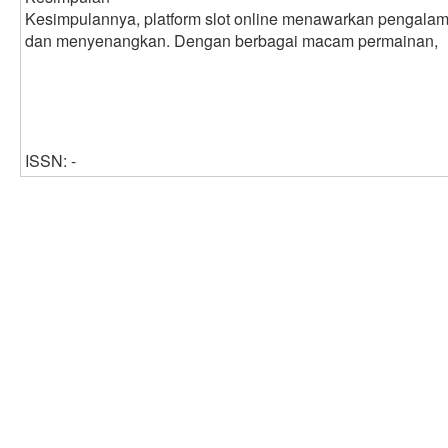
Kesimpulannya, platform slot online menawarkan pengala
dan menyenangkan. Dengan berbagai macam permainan,
ISSN: -