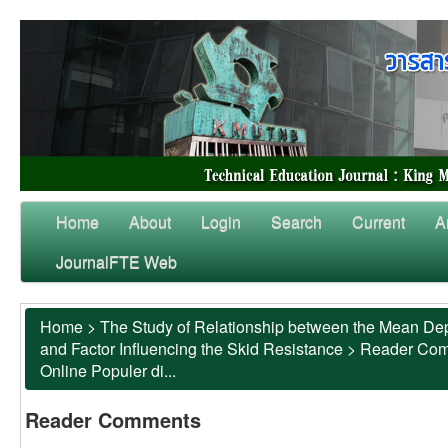
Home
About
Login
Search
Current
A
JournalFTE Web
Home
>
The Study of Relationship between the Mean Dep
and Factor Influencing the Skid Resistance
>
Reader Co
Online Populer di...
Reader Comments