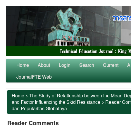
Home
About
Login
Search
Current
A
JournalFTE Web
Home
>
The Study of Relationship between the Mean Dep
and Factor Influencing the Skid Resistance
>
Reader Co
dan Popularitas Globalnya
Reader Comments