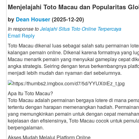
Menjelajahi Toto Macau dan Popularitas Gl
by
Dean Houser
(2025-12-20)
In response to
Jelajahi Situs Toto Online Terpercaya
Email Reply
Toto Macau dikenal luas sebagai salah satu permainan lote
kalangan pemain online. Dikenal karena formatnya yang lu
Macau menarik pemain yang menyukai gameplay cepat dik
angka strategis. Seiring dengan terus berkembangnya platf
menjadi lebih mudah dan nyaman dari sebelumnya.
Apa Itu Toto Macau?
Toto Macau adalah permainan bergaya lotere di mana pem
tertentu dengan harapan memenangkan hadiah. Permainan i
yang memungkinkan pemain untuk dengan cepat memahami 
kejelasan dan efisiensinya, Toto Macau cocok untuk pemul
berpengalaman.
Akses Mudah Melalui Platform Online