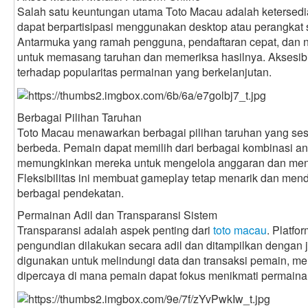
Salah satu keuntungan utama Toto Macau adalah ketersedia
dapat berpartisipasi menggunakan desktop atau perangkat s
Antarmuka yang ramah pengguna, pendaftaran cepat, dan 
untuk memasang taruhan dan memeriksa hasilnya. Aksesibilit
terhadap popularitas permainan yang berkelanjutan.
Berbagai Pilihan Taruhan
Toto Macau menawarkan berbagai pilihan taruhan yang se
berbeda. Pemain dapat memilih dari berbagai kombinasi an
memungkinkan mereka untuk mengelola anggaran dan mene
Fleksibilitas ini membuat gameplay tetap menarik dan me
berbagai pendekatan.
Permainan Adil dan Transparansi Sistem
Transparansi adalah aspek penting dari
toto macau
. Platf
pengundian dilakukan secara adil dan ditampilkan dengan 
digunakan untuk melindungi data dan transaksi pemain, m
dipercaya di mana pemain dapat fokus menikmati permaina