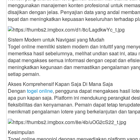
menggunakan manajemen konten profesional untuk memasti
disajikan dengan jelas. Penyajian data yang andal memb
tepat dan meningkatkan kepuasan keseluruhan terhadap pla
Sistem Modern untuk Navigasi yang Mudah
Togel online memiliki sistem modern dan intuitif yang men
memeriksa hasil sebelumnya, melihat undian saat ini, ata
dapat mengakses semua informasi dengan cepat dan efisie
meningkatkan kegunaan dan memastikan pengalaman yang
setiap pemain.
Akses Komprehensif Kapan Saja Di Mana Saja
Dengan
togel online
, pengguna dapat mengakses hasil loter
apa pun kapan saja. Platform ini mendukung perangkat des
fleksibilitas dan kenyamanan. Pemain dapat tetap terupdat
menikmati pengalaman lotere yang berkelanjutan dan tanp
Kesimpulan
Togel online menonjol dengan menyediakan platform yang 