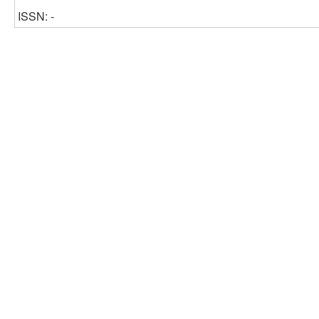
ISSN: -