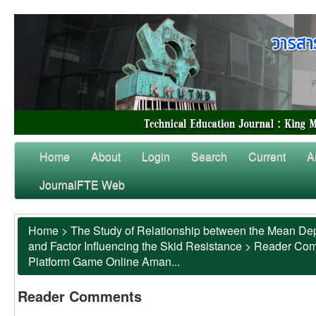
Home
About
Login
Search
Current
A
JournalFTE Web
Home
>
The Study of Relationship between the Mean Dep
and Factor Influencing the Skid Resistance
>
Reader Co
Platform Game Online Aman...
Reader Comments