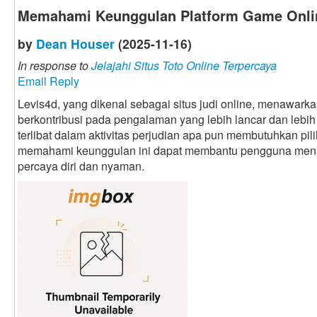
Memahami Keunggulan Platform Game Onli
by
Dean Houser
(2025-11-16)
In response to
Jelajahi Situs Toto Online Terpercaya
Email Reply
Levis4d, yang dikenal sebagai situs judi online, menawar
berkontribusi pada pengalaman yang lebih lancar dan leb
terlibat dalam aktivitas perjudian apa pun membutuhkan pi
memahami keunggulan ini dapat membantu pengguna menav
percaya diri dan nyaman.