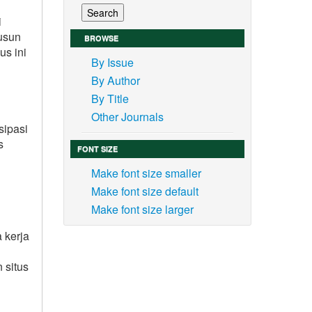
i
susun
BROWSE
us ini
By Issue
By Author
By Title
Other Journals
sipasi
s
FONT SIZE
Make font size smaller
Make font size default
Make font size larger
 kerja
 situs