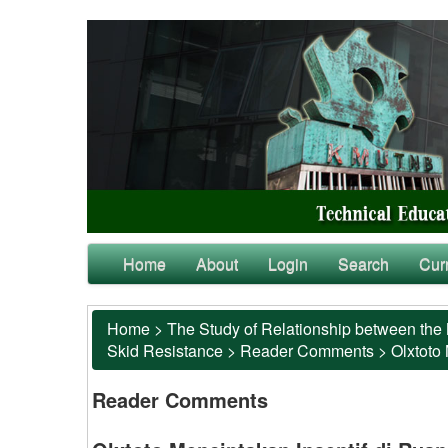
Home
About
Login
Search
Cur
Home
>
The Study of Relationship between the 
Skid Resistance
>
Reader Comments
>
Olxtoto
Reader Comments