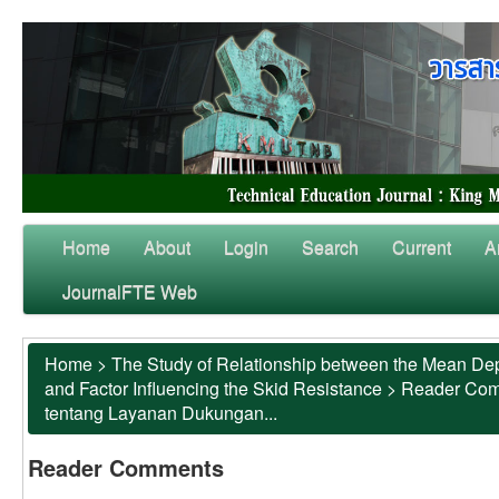
Home
About
Login
Search
Current
A
JournalFTE Web
Home
>
The Study of Relationship between the Mean Dep
and Factor Influencing the Skid Resistance
>
Reader Co
tentang Layanan Dukungan...
Reader Comments