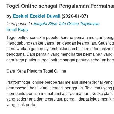
Togel Online sebagai Pengalaman Permain
by
Ezekiel Ezekiel Duvall
(2026-01-07)
In response to
Jelajahi Situs Toto Online Terpercaya
Email Reply
Togel online semakin populer karena pemain mencari penga
menggabungkan kenyamanan dengan keamanan. Situs togel
menawarkan gameplay terstruktur sambil memprioritaskan s
pengguna. Bagi pemain yang menghargai permainan yang
cara kerja platform togel online sangat penting sebelum berp
Cara Kerja Platform Togel Online
Platform togel online beroperasi melalui sistem digital yan
pemrosesan hasil, dan interaksi pengguna. Tata letak yang je
membantu pemain memahami alur permainan. Ketika platfo
yang sederhana dan terstruktur, pemain dapat fokus meni
yang tidak perlu.