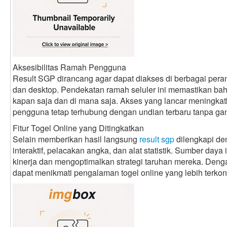
Aksesibilitas Ramah Pengguna
Result SGP dirancang agar dapat diakses di berbagai peran
dan desktop. Pendekatan ramah seluler ini memastikan ba
kapan saja dan di mana saja. Akses yang lancar mening
pengguna tetap terhubung dengan undian terbaru tanpa ga
Fitur Togel Online yang Ditingkatkan
Selain memberikan hasil langsung
result sgp
dilengkapi den
interaktif, pelacakan angka, dan alat statistik. Sumber da
kinerja dan mengoptimalkan strategi taruhan mereka. De
dapat menikmati pengalaman togel online yang lebih terko