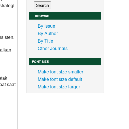
trategi
BROWSE
By Issue
By Author
sisten.
By Title
Other Journals
dalkan
FONT SIZE
.
Make font size smaller
etak
Make font size default
at saat
Make font size larger