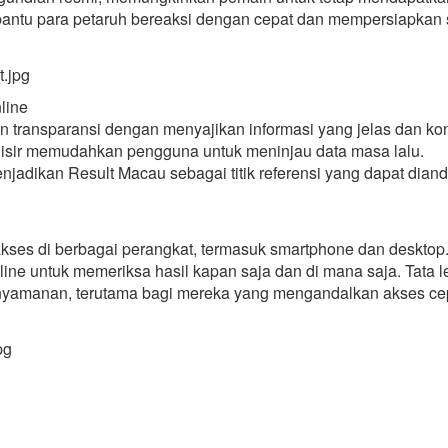
antu para petaruh bereaksi dengan cepat dan mempersiapkan s
line
transparansi dengan menyajikan informasi yang jelas dan kon
ganisir memudahkan pengguna untuk meninjau data masa lalu.
jadikan Result Macau sebagai titik referensi yang dapat dian
kses di berbagai perangkat, termasuk smartphone dan desktop
line untuk memeriksa hasil kapan saja dan di mana saja. Tata l
yamanan, terutama bagi mereka yang mengandalkan akses cep