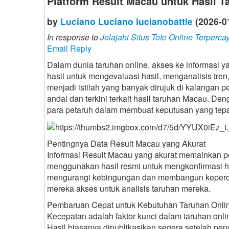
Platform Result Macau untuk Hasil T
by
Luciano Luciano lucianobattle
(2026-0
In response to
Jelajahi Situs Toto Online Terperca
Email Reply
Dalam dunia taruhan online, akses ke informasi 
hasil untuk mengevaluasi hasil, menganalisis tr
menjadi istilah yang banyak dirujuk di kalangan 
andal dan terkini terkait hasil taruhan Macau. D
para petaruh dalam membuat keputusan yang tepa
Pentingnya Data Result Macau yang Akurat
Informasi Result Macau yang akurat memainkan per
menggunakan hasil resmi untuk mengkonfirmasi ha
mengurangi kebingungan dan membangun keperca
mereka akses untuk analisis taruhan mereka.
Pembaruan Cepat untuk Kebutuhan Taruhan Onli
Kecepatan adalah faktor kunci dalam taruhan onl
Hasil biasanya dipublikasikan segera setelah p