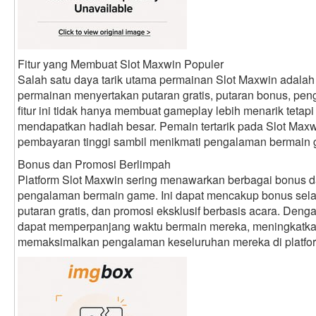
Fitur yang Membuat Slot Maxwin Populer
Salah satu daya tarik utama permainan Slot Maxwin adalah fi
permainan menyertakan putaran gratis, putaran bonus, pengg
fitur ini tidak hanya membuat gameplay lebih menarik teta
mendapatkan hadiah besar. Pemain tertarik pada Slot Max
pembayaran tinggi sambil menikmati pengalaman bermain 
Bonus dan Promosi Berlimpah
Platform Slot Maxwin sering menawarkan berbagai bonus 
pengalaman bermain game. Ini dapat mencakup bonus selam
putaran gratis, dan promosi eksklusif berbasis acara. Den
dapat memperpanjang waktu bermain mereka, meningkatk
memaksimalkan pengalaman keseluruhan mereka di platfo