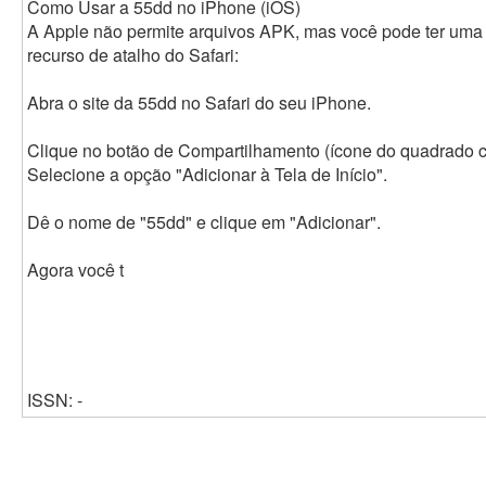
Como Usar a 55dd no iPhone (iOS)
A Apple não permite arquivos APK, mas você pode ter uma 
recurso de atalho do Safari:
Abra o site da 55dd no Safari do seu iPhone.
Clique no botão de Compartilhamento (ícone do quadrado 
Selecione a opção "Adicionar à Tela de Início".
Dê o nome de "55dd" e clique em "Adicionar".
Agora você t
ISSN: -