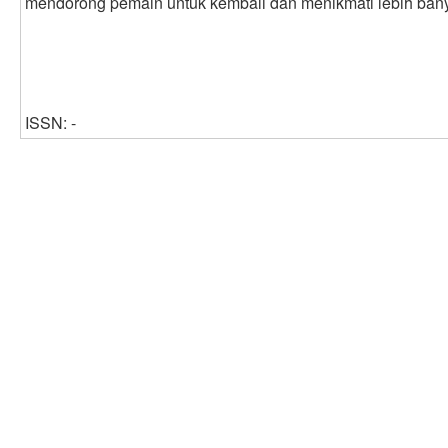
mendorong pemain untuk kembali dan menikmati lebih ban
ISSN: -