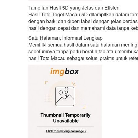
Tampilan Hasil 5D yang Jelas dan Efisien
Hasil Toto Togel Macau 5D ditampilkan dalam form
dengan baik, dan diberi label dengan jelas berd
hasil dengan cepat dan memahami data tanpa ke
Satu Halaman, Informasi Lengkap
Memiliki semua hasil dalam satu halaman meningk
sebelumnya tanpa perlu beralih tab atau membuk
hasil Toto Macau sebagai solusi praktis untuk refer