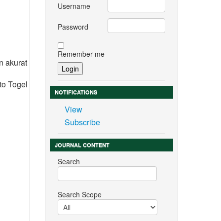
Username
Password
Remember me
n akurat
to Togel
NOTIFICATIONS
View
Subscribe
JOURNAL CONTENT
Search
Search Scope