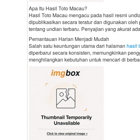
Apa Itu Hasil Toto Macau?
Hasil Toto Macau mengacu pada hasil resmi undian
dipublikasikan secara teratur dan digunakan oleh
tentang undian terbaru. Penyajian yang akurat a
Pemantauan Harian Menjadi Mudah
Salah satu keuntungan utama dari halaman
hasil
diperbarui secara konsisten, memungkinkan penggu
menghilangkan kebutuhan untuk mencari di berbaga