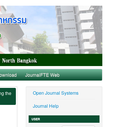
ownload
JournalFTE Web
Open Journal Systems
ng the
Journal Help
USER