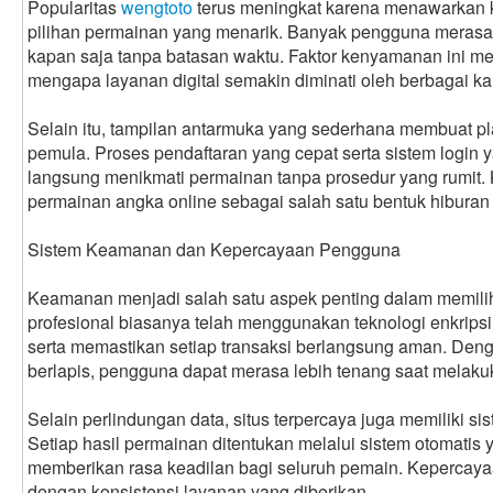
Popularitas
wengtoto
terus meningkat karena menawarkan 
pilihan permainan yang menarik. Banyak pengguna merasa l
kapan saja tanpa batasan waktu. Faktor kenyamanan ini me
mengapa layanan digital semakin diminati oleh berbagai k
Selain itu, tampilan antarmuka yang sederhana membuat p
pemula. Proses pendaftaran yang cepat serta sistem login
langsung menikmati permainan tanpa prosedur yang rumit.
permainan angka online sebagai salah satu bentuk hiburan 
Sistem Keamanan dan Kepercayaan Pengguna
Keamanan menjadi salah satu aspek penting dalam memilih
profesional biasanya telah menggunakan teknologi enkrips
serta memastikan setiap transaksi berlangsung aman. De
berlapis, pengguna dapat merasa lebih tenang saat melakuka
Selain perlindungan data, situs terpercaya juga memiliki s
Setiap hasil permainan ditentukan melalui sistem otomatis 
memberikan rasa keadilan bagi seluruh pemain. Kepercay
dengan konsistensi layanan yang diberikan.