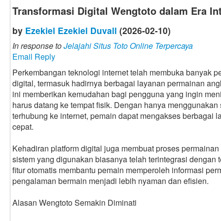
Transformasi Digital Wengtoto dalam Era In
by
Ezekiel Ezekiel Duvall
(2026-02-10)
In response to
Jelajahi Situs Toto Online Terpercaya
Email Reply
Perkembangan teknologi internet telah membuka banyak pe
digital, termasuk hadirnya berbagai layanan permainan ang
ini memberikan kemudahan bagi pengguna yang ingin meni
harus datang ke tempat fisik. Dengan hanya menggunakan
terhubung ke internet, pemain dapat mengakses berbagai l
cepat.
Kehadiran platform digital juga membuat proses permainan 
sistem yang digunakan biasanya telah terintegrasi dengan t
fitur otomatis membantu pemain memperoleh informasi perm
pengalaman bermain menjadi lebih nyaman dan efisien.
Alasan Wengtoto Semakin Diminati