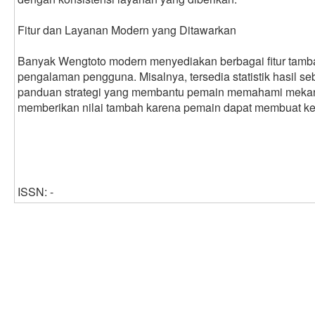
Fitur dan Layanan Modern yang Ditawarkan
Banyak Wengtoto modern menyediakan berbagai fitur tamb
pengalaman pengguna. Misalnya, tersedia statistik hasil se
panduan strategi yang membantu pemain memahami mekanism
memberikan nilai tambah karena pemain dapat membuat ke
ISSN: -