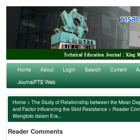
Home
About
Login
Search
Current
A
JournalFTE Web
Home
>
The Study of Relationship between the Mean Dep
and Factor Influencing the Skid Resistance
>
Reader Co
Wengtoto dalam Era...
Reader Comments