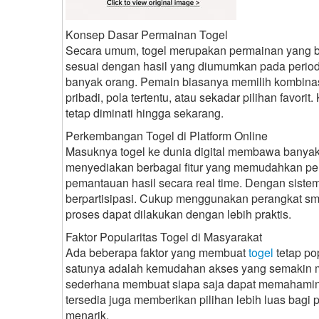
Konsep Dasar Permainan Togel
Secara umum, togel merupakan permainan yang be
sesuai dengan hasil yang diumumkan pada perio
banyak orang. Pemain biasanya memilih kombinas
pribadi, pola tertentu, atau sekadar pilihan favo
tetap diminati hingga sekarang.
Perkembangan Togel di Platform Online
Masuknya togel ke dunia digital membawa banya
menyediakan berbagai fitur yang memudahkan pen
pemantauan hasil secara real time. Dengan sistem 
berpartisipasi. Cukup menggunakan perangkat sma
proses dapat dilakukan dengan lebih praktis.
Faktor Popularitas Togel di Masyarakat
Ada beberapa faktor yang membuat
togel
tetap pop
satunya adalah kemudahan akses yang semakin men
sederhana membuat siapa saja dapat memahaminya
tersedia juga memberikan pilihan lebih luas bag
menarik.