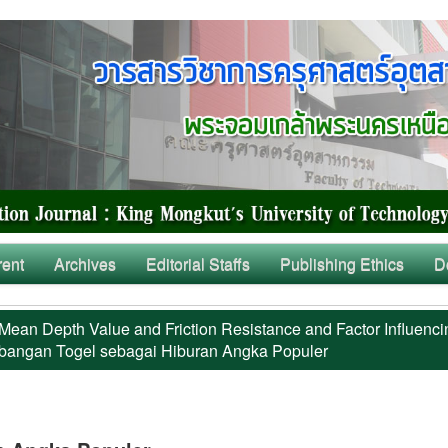
rent
Archives
Editorial Staffs
Publishing Ethics
D
Mean Depth Value and Friction Resistance and Factor Influenci
angan Togel sebagai Hiburan Angka Populer