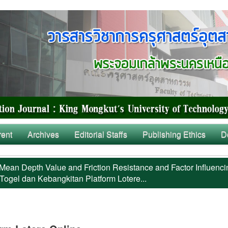
rent
Archives
Editorial Staffs
Publishing Ethics
D
Mean Depth Value and Friction Resistance and Factor Influenci
Togel dan Kebangkitan Platform Lotere...