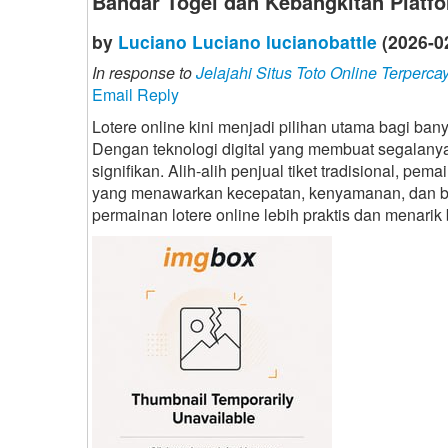
Bandar Togel dan Kebangkitan Platfo
by
Luciano Luciano lucianobattle
(2026-0
In response to
Jelajahi Situs Toto Online Terperca
Email Reply
Lotere online kini menjadi pilihan utama bagi 
Dengan teknologi digital yang membuat segalanya 
signifikan. Alih-alih penjual tiket tradisional, pe
yang menawarkan kecepatan, kenyamanan, dan berb
permainan lotere online lebih praktis dan menari