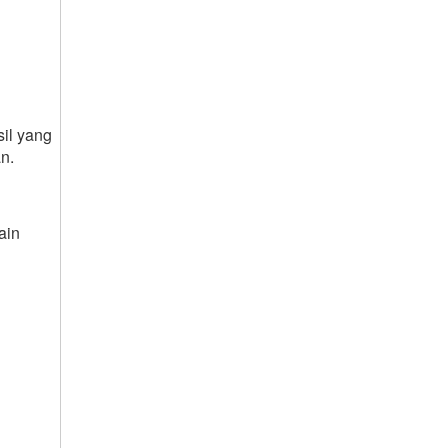
il yang
n.
ain