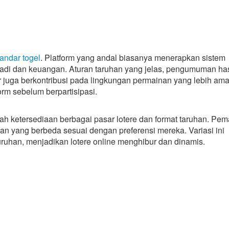
andar togel
. Platform yang andal biasanya menerapkan sistem
ibadi dan keuangan. Aturan taruhan yang jelas, pengumuman has
ir juga berkontribusi pada lingkungan permainan yang lebih ama
orm sebelum berpartisipasi.
lah ketersediaan berbagai pasar lotere dan format taruhan. Pem
an yang berbeda sesuai dengan preferensi mereka. Variasi ini
uhan, menjadikan lotere online menghibur dan dinamis.