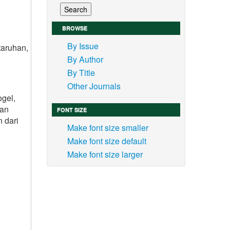
BROWSE
By Issue
taruhan,
By Author
By Title
Other Journals
gel,
dan
FONT SIZE
 dari
Make font size smaller
Make font size default
Make font size larger