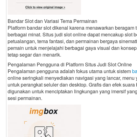
Bandar Slot dan Variasi Tema Permainan
Platform bandar slot dikenal karena menawarkan beragam 
berbagai minat. Situs judi slot online dapat mencakup slot 
petualangan, tema fantasi, dan permainan bergaya sinemat
pemain untuk menjelajahi berbagai gaya visual dan kons
tetap segar dan menarik.
Pengalaman Pengguna di Platform Situs Judi Slot Online
Pengalaman pengguna adalah fokus utama untuk sistem
ba
online seringkali menyediakan navigasi yang lancar, menu ya
untuk perangkat seluler dan desktop. Grafis dan efek suara
digunakan untuk menciptakan lingkungan yang imersif ya
sesi permainan.