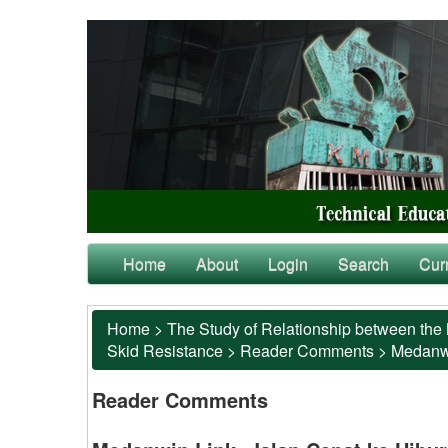
Home
About
Login
Search
Cur
Home
>
The Study of Relationship between the 
Skid Resistance
>
Reader Comments
>
Medanwi
Reader Comments