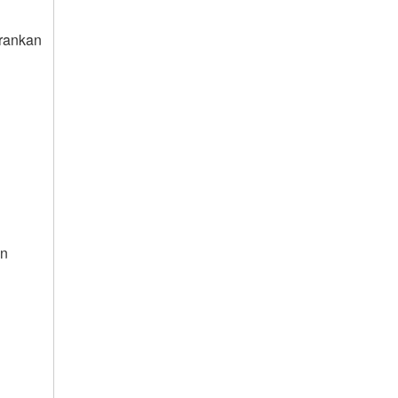
arankan
an