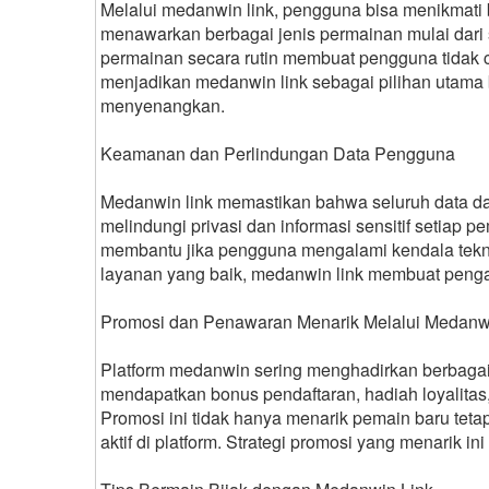
Melalui medanwin link, pengguna bisa menikmati b
menawarkan berbagai jenis permainan mulai dari s
permainan secara rutin membuat pengguna tidak 
menjadikan medanwin link sebagai pilihan utama 
menyenangkan.
Keamanan dan Perlindungan Data Pengguna
Medanwin link memastikan bahwa seluruh data d
melindungi privasi dan informasi sensitif setiap 
membantu jika pengguna mengalami kendala tek
layanan yang baik, medanwin link membuat penga
Promosi dan Penawaran Menarik Melalui Medanw
Platform medanwin sering menghadirkan berbagai
mendapatkan bonus pendaftaran, hadiah loyalita
Promosi ini tidak hanya menarik pemain baru tet
aktif di platform. Strategi promosi yang menarik in