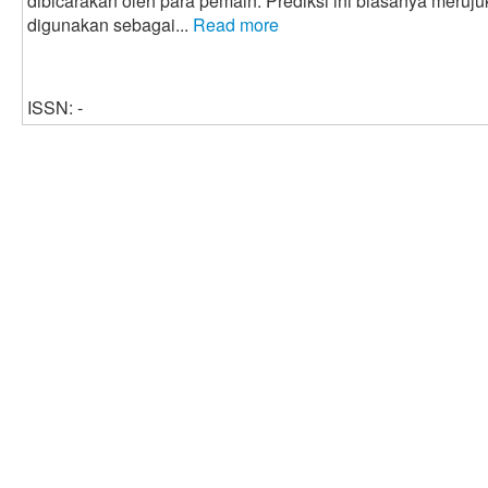
dibicarakan oleh para pemain. Prediksi ini biasanya meruj
digunakan sebagai...
Read more
ISSN: -