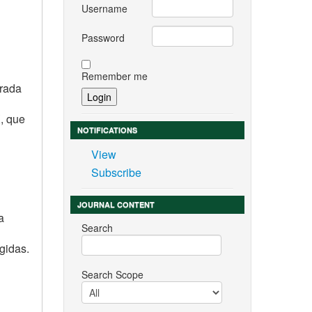
Username
Password
Remember me
irada
, que
NOTIFICATIONS
View
Subscribe
JOURNAL CONTENT
a
Search
gidas.
Search Scope