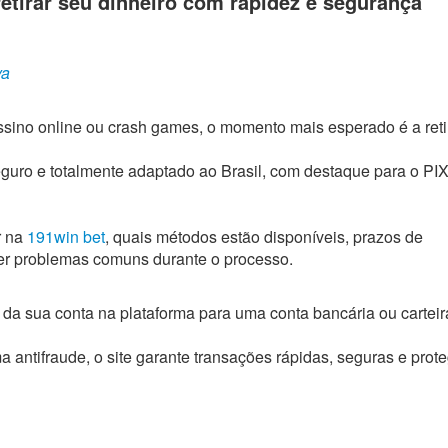
etirar seu dinheiro com rapidez e segurança
ya
assino online ou crash games, o momento mais esperado é a ret
guro e totalmente adaptado ao Brasil, com destaque para o PIX
r na
191win bet
, quais métodos estão disponíveis, prazos de
er problemas comuns durante o processo.
 da sua conta na plataforma para uma conta bancária ou carteir
 antifraude, o site garante transações rápidas, seguras e prote