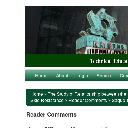
Home
About
Login
Search
Cur
Home
>
The Study of Relationship between the 
Skid Resistance
>
Reader Comments
>
Saque 1
Reader Comments