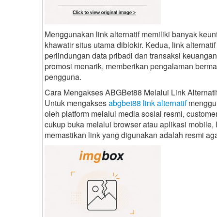
Menggunakan link alternatif memiliki banyak keu
khawatir situs utama diblokir. Kedua, link altern
perlindungan data pribadi dan transaksi keuangan.
promosi menarik, memberikan pengalaman berma
pengguna.
Cara Mengakses ABGBet88 Melalui Link Alternati
Untuk mengakses
abgbet88 link alternatif
mengguna
oleh platform melalui media sosial resmi, customer
cukup buka melalui browser atau aplikasi mobile,
memastikan link yang digunakan adalah resmi agar