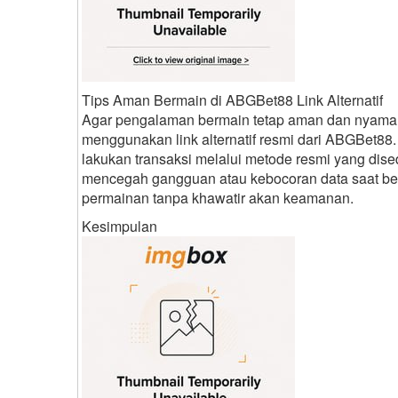
Tips Aman Bermain di ABGBet88 Link Alternatif
Agar pengalaman bermain tetap aman dan nyaman, 
menggunakan link alternatif resmi dari ABGBet88
lakukan transaksi melalui metode resmi yang dise
mencegah gangguan atau kebocoran data saat ber
permainan tanpa khawatir akan keamanan.
Kesimpulan