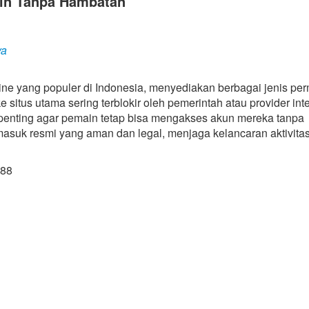
gin Tanpa Hambatan
ya
ine yang populer di Indonesia, menyediakan berbagai jenis pe
ke situs utama sering terblokir oleh pemerintah atau provider inte
si penting agar pemain tetap bisa mengakses akun mereka tanpa
 masuk resmi yang aman dan legal, menjaga kelancaran aktivita
t88