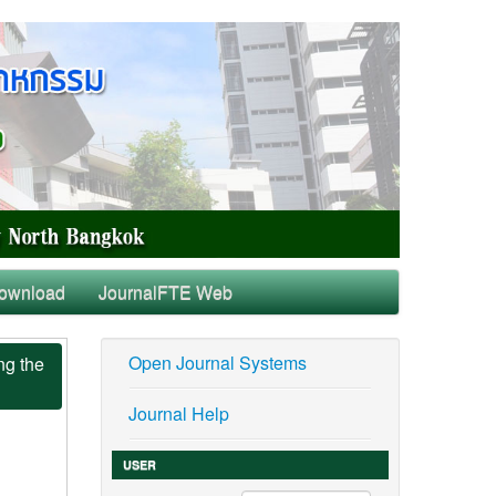
ownload
JournalFTE Web
Open Journal Systems
ng the
Journal Help
USER