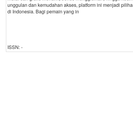
unggulan dan kemudahan akses, platform ini menjadi pilihan 
di Indonesia. Bagi pemain yang in
ISSN: -