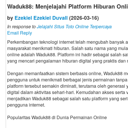
Waduk88: Menjelajahi Platform Hiburan Onl
by
Ezekiel Ezekiel Duvall
(2026-03-16)
In response to
Jelajahi Situs Toto Online Terpercaya
Email Reply
Perkembangan teknologi internet telah mengubah banyak a
masyarakat menikmati hiburan. Salah satu nama yang mulai
online adalah Waduk88. Platform ini hadir sebagai salah sa
yang mencari pengalaman hiburan digital yang praktis dan
Dengan memanfaatkan sistem berbasis online, Waduk88 m
pengguna untuk menikmati berbagai jenis permainan tanpa 
platform tersebut semakin diminati, terutama oleh generas
digital dalam aktivitas sehari-hari. Kemudahan akses serta 
menjadikan Waduk88 sebagai salah satu platform yang ser
pengguna internet.
Popularitas Waduk88 di Dunia Permainan Online