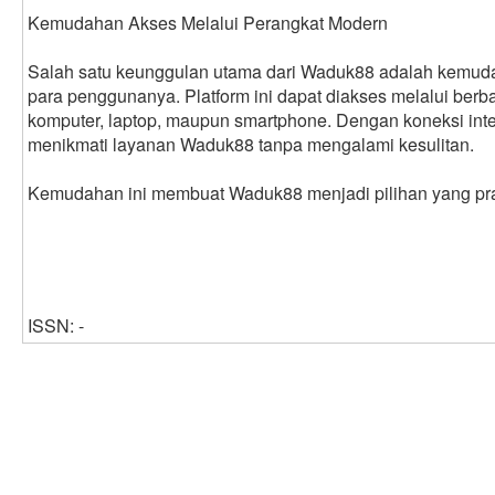
Kemudahan Akses Melalui Perangkat Modern
Salah satu keunggulan utama dari Waduk88 adalah kemud
para penggunanya. Platform ini dapat diakses melalui berb
komputer, laptop, maupun smartphone. Dengan koneksi inte
menikmati layanan Waduk88 tanpa mengalami kesulitan.
Kemudahan ini membuat Waduk88 menjadi pilihan yang prak
ISSN: -