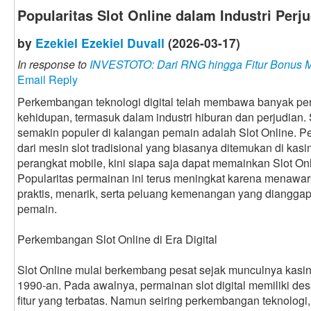
Popularitas Slot Online dalam Industri Perju
by
Ezekiel Ezekiel Duvall
(2026-03-17)
In response to
INVESTOTO: Dari RNG hingga Fitur Bonus 
Email Reply
Perkembangan teknologi digital telah membawa banyak pe
kehidupan, termasuk dalam industri hiburan dan perjudian.
semakin populer di kalangan pemain adalah Slot Online. Pe
dari mesin slot tradisional yang biasanya ditemukan di kasi
perangkat mobile, kini siapa saja dapat memainkan Slot On
Popularitas permainan ini terus meningkat karena menaw
praktis, menarik, serta peluang kemenangan yang dianggap
pemain.
Perkembangan Slot Online di Era Digital
Slot Online mulai berkembang pesat sejak munculnya kasino
1990-an. Pada awalnya, permainan slot digital memiliki d
fitur yang terbatas. Namun seiring perkembangan teknologi