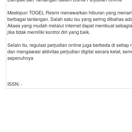
Meskipun TOGEL Resmi menawarkan hiburan yang menari
berbagai tantangan. Salah satu isu yang sering dibahas ad
Akses yang mudah melalui internet dapat membuat sebagia
jika tidak memiliki kontrol diri yang baik.
Selain itu, regulasi perjudian online juga berbeda di seti
dan mengawasi aktivitas perjudian digital secara ketat, se
sepenuhnya
ISSN: -