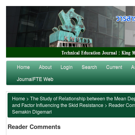
Home
About
Login
Search
Current
A
JournalFTE Web
Home
>
The Study of Relationship between the Mean Dep
and Factor Influencing the Skid Resistance
>
Reader Co
Semakin Digemari
Reader Comments