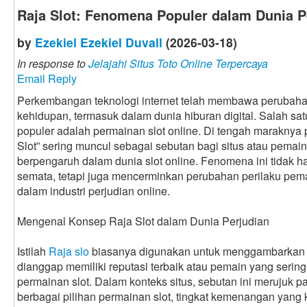
Raja Slot: Fenomena Populer dalam Dunia P
by
Ezekiel Ezekiel Duvall
(2026-03-18)
In response to
Jelajahi Situs Toto Online Terpercaya
Email Reply
Perkembangan teknologi internet telah membawa perubaha
kehidupan, termasuk dalam dunia hiburan digital. Salah sa
populer adalah permainan slot online. Di tengah maraknya pla
Slot” sering muncul sebagai sebutan bagi situs atau pemai
berpengaruh dalam dunia slot online. Fenomena ini tidak 
semata, tetapi juga mencerminkan perubahan perilaku pema
dalam industri perjudian online.
Mengenal Konsep Raja Slot dalam Dunia Perjudian
Istilah
Raja slo
biasanya digunakan untuk menggambarkan pl
dianggap memiliki reputasi terbaik atau pemain yang seri
permainan slot. Dalam konteks situs, sebutan ini merujuk
berbagai pilihan permainan slot, tingkat kemenangan yang k