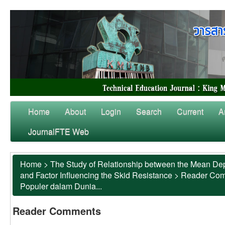
Home
About
Login
Search
Current
A
JournalFTE Web
Home
>
The Study of Relationship between the Mean Dep
and Factor Influencing the Skid Resistance
>
Reader Co
Populer dalam Dunia...
Reader Comments