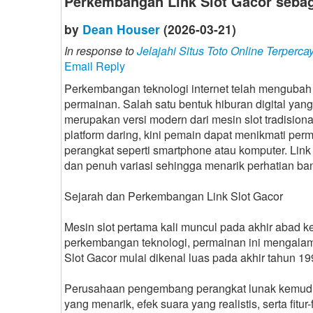
Perkembangan Link Slot Gacor sebaga
by
Dean Houser
(2026-03-21)
In response to
Jelajahi Situs Toto Online Terperca
Email Reply
Perkembangan teknologi internet telah mengubah
permainan. Salah satu bentuk hiburan digital yang
merupakan versi modern dari mesin slot tradision
platform daring, kini pemain dapat menikmati pe
perangkat seperti smartphone atau komputer. Lin
dan penuh variasi sehingga menarik perhatian ba
Sejarah dan Perkembangan Link Slot Gacor
Mesin slot pertama kali muncul pada akhir abad k
perkembangan teknologi, permainan ini mengalami
Slot Gacor mulai dikenal luas pada akhir tahun 19
Perusahaan pengembang perangkat lunak kemudian
yang menarik, efek suara yang realistis, serta fitu