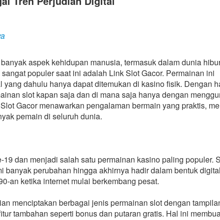
i Tren Perjudian Digital
ya
 banyak aspek kehidupan manusia, termasuk dalam dunia hibu
 sangat populer saat ini adalah Link Slot Gacor. Permainan ini
al yang dahulu hanya dapat ditemukan di kasino fisik. Dengan h
rmainan slot kapan saja dan di mana saja hanya dengan mengg
k Slot Gacor menawarkan pengalaman bermain yang praktis, me
nyak pemain di seluruh dunia.
e-19 dan menjadi salah satu permainan kasino paling populer. S
 banyak perubahan hingga akhirnya hadir dalam bentuk digital
90-an ketika internet mulai berkembang pesat.
 menciptakan berbagai jenis permainan slot dengan tampilan
r-fitur tambahan seperti bonus dan putaran gratis. Hal ini membua