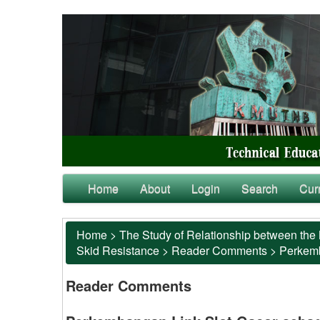
Home
About
Login
Search
Cur
Home
>
The Study of Relationship between the 
Skid Resistance
>
Reader Comments
>
Perkemb
Reader Comments