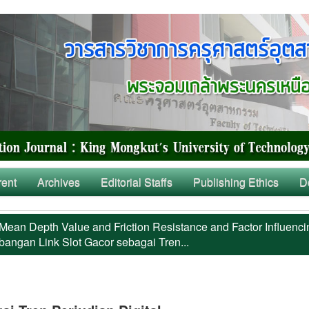
rent
Archives
Editorial Staffs
Publishing Ethics
D
Mean Depth Value and Friction Resistance and Factor Influenci
angan Link Slot Gacor sebagai Tren...