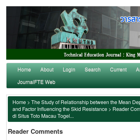
Home
About
Login
Search
Current
A
JournalFTE Web
Home
>
The Study of Relationship between the Mean Dep
and Factor Influencing the Skid Resistance
>
Reader Co
di Situs Toto Macau Togel...
Reader Comments