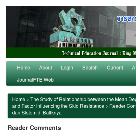
Home
About
Login
Search
Current
A
JournalFTE Web
Home
>
The Study of Relationship between the Mean Dep
and Factor Influencing the Skid Resistance
>
Reader Co
dan Sistem di Baliknya
Reader Comments