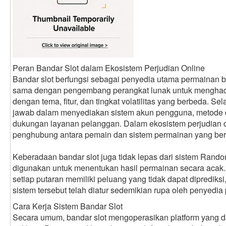
Peran Bandar Slot dalam Ekosistem Perjudian Online
Bandar slot berfungsi sebagai penyedia utama permainan ber
sama dengan pengembang perangkat lunak untuk menghadi
dengan tema, fitur, dan tingkat volatilitas yang berbeda. Sel
jawab dalam menyediakan sistem akun pengguna, metode de
dukungan layanan pelanggan. Dalam ekosistem perjudian 
penghubung antara pemain dan sistem permainan yang berb
Keberadaan bandar slot juga tidak lepas dari sistem Ran
digunakan untuk menentukan hasil permainan secara acak.
setiap putaran memiliki peluang yang tidak dapat dipredik
sistem tersebut telah diatur sedemikian rupa oleh penyedia 
Cara Kerja Sistem Bandar Slot
Secara umum, bandar slot mengoperasikan platform yang da