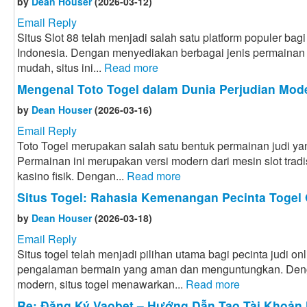
by
Dean Houser
(2026-03-12)
Email Reply
Situs Slot 88 telah menjadi salah satu platform populer bag
Indonesia. Dengan menyediakan berbagai jenis permainan s
mudah, situs ini...
Read more
Mengenal Toto Togel dalam Dunia Perjudian Mod
by
Dean Houser
(2026-03-16)
Email Reply
Toto Togel merupakan salah satu bentuk permainan judi yang
Permainan ini merupakan versi modern dari mesin slot tradi
kasino fisik. Dengan...
Read more
Situs Togel: Rahasia Kemenangan Pecinta Togel 
by
Dean Houser
(2026-03-18)
Email Reply
Situs togel telah menjadi pilihan utama bagi pecinta judi o
pengalaman bermain yang aman dan menguntungkan. Denga
modern, situs togel menawarkan...
Read more
Re: Đăng Ký Vaobet – Hướng Dẫn Tạo Tài Khoản