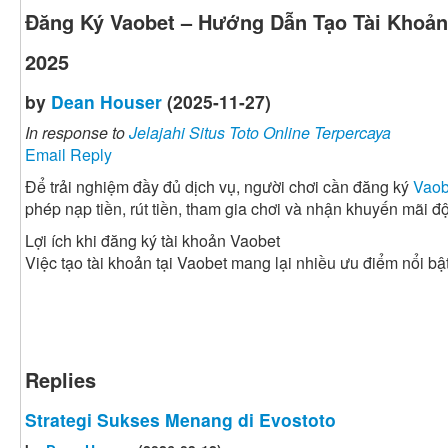
Đăng Ký Vaobet – Hướng Dẫn Tạo Tài Khoả
2025
by
Dean Houser
(2025-11-27)
In response to
Jelajahi Situs Toto Online Terpercaya
Email Reply
Để trải nghiệm đầy đủ dịch vụ, người chơi cần đăng ký
Vaob
phép nạp tiền, rút tiền, tham gia chơi và nhận khuyến mãi đ
Lợi ích khi đăng ký tài khoản Vaobet
Việc tạo tài khoản tại Vaobet mang lại nhiều ưu điểm nổi bật
Replies
Strategi Sukses Menang di Evostoto