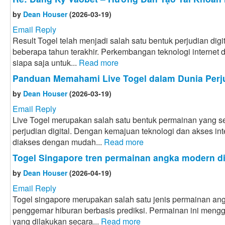
by
Dean Houser
(2026-03-19)
Email Reply
Result Togel telah menjadi salah satu bentuk perjudian digi
beberapa tahun terakhir. Perkembangan teknologi interne
siapa saja untuk...
Read more
Panduan Memahami Live Togel dalam Dunia Perj
by
Dean Houser
(2026-03-19)
Email Reply
Live Togel merupakan salah satu bentuk permainan yang s
perjudian digital. Dengan kemajuan teknologi dan akses int
diakses dengan mudah...
Read more
Togel Singapore tren permainan angka modern di 
by
Dean Houser
(2026-04-19)
Email Reply
Togel singapore merupakan salah satu jenis permainan ang
penggemar hiburan berbasis prediksi. Permainan ini men
yang dilakukan secara...
Read more