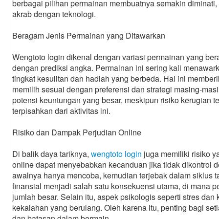
berbagai pilihan permainan membuatnya semakin diminati,
akrab dengan teknologi.
Beragam Jenis Permainan yang Ditawarkan
Wengtoto login dikenal dengan variasi permainan yang be
dengan prediksi angka. Permainan ini sering kali menawar
tingkat kesulitan dan hadiah yang berbeda. Hal ini memberik
memilih sesuai dengan preferensi dan strategi masing-masi
potensi keuntungan yang besar, meskipun risiko kerugian t
terpisahkan dari aktivitas ini.
Risiko dan Dampak Perjudian Online
Di balik daya tariknya,
wengtoto login
juga memiliki risiko y
online dapat menyebabkan kecanduan jika tidak dikontrol
awalnya hanya mencoba, kemudian terjebak dalam siklus ta
finansial menjadi salah satu konsekuensi utama, di mana 
jumlah besar. Selain itu, aspek psikologis seperti stres da
kekalahan yang berulang. Oleh karena itu, penting bagi set
dan batasan dalam bermain.