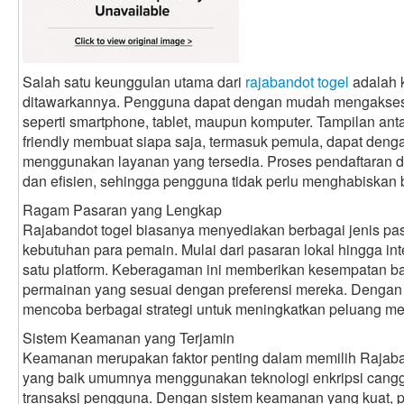
Salah satu keunggulan utama dari
rajabandot togel
adalah 
ditawarkannya. Pengguna dapat dengan mudah mengakses p
seperti smartphone, tablet, maupun komputer. Tampilan an
friendly membuat siapa saja, termasuk pemula, dapat den
menggunakan layanan yang tersedia. Proses pendaftaran da
dan efisien, sehingga pengguna tidak perlu menghabiskan 
Ragam Pasaran yang Lengkap
Rajabandot togel biasanya menyediakan berbagai jenis p
kebutuhan para pemain. Mulai dari pasaran lokal hingga in
satu platform. Keberagaman ini memberikan kesempatan ba
permainan yang sesuai dengan preferensi mereka. Dengan 
mencoba berbagai strategi untuk meningkatkan peluang me
Sistem Keamanan yang Terjamin
Keamanan merupakan faktor penting dalam memilih Rajaban
yang baik umumnya menggunakan teknologi enkripsi canggi
transaksi pengguna. Dengan sistem keamanan yang kuat, 