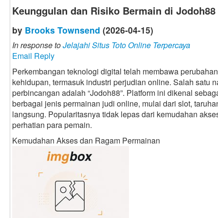
Keunggulan dan Risiko Bermain di Jodoh88
by
Brooks Townsend
(2026-04-15)
In response to
Jelajahi Situs Toto Online Terpercaya
Email Reply
Perkembangan teknologi digital telah membawa perubahan
kehidupan, termasuk industri perjudian online. Salah satu
perbincangan adalah “Jodoh88”. Platform ini dikenal sebag
berbagai jenis permainan judi online, mulai dari slot, taru
langsung. Popularitasnya tidak lepas dari kemudahan akse
perhatian para pemain.
Kemudahan Akses dan Ragam Permainan