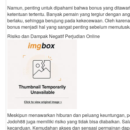
Namun, penting untuk dipahami bahwa bonus yang ditawark
ketentuan tertentu. Banyak pemain yang tergiur dengan a
berlaku, sehingga berujung pada kekecewaan. Oleh karena
bonus menjadi hal yang sangat penting sebelum memutusk
Risiko dan Dampak Negatif Perjudian Online
Meskipun menawarkan hiburan dan peluang keuntungan, per
Jodoh88 juga memiliki risiko yang tidak bisa diabaikan. Sal
kecanduan. Kemudahan akses dan sensasi permainan dapa