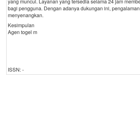
yang muncul. Layanan yang tersedia selama 24 jam memb
bagi pengguna. Dengan adanya dukungan ini, pengalaman 
menyenangkan.
Kesimpulan
Agen togel m
ISSN: -