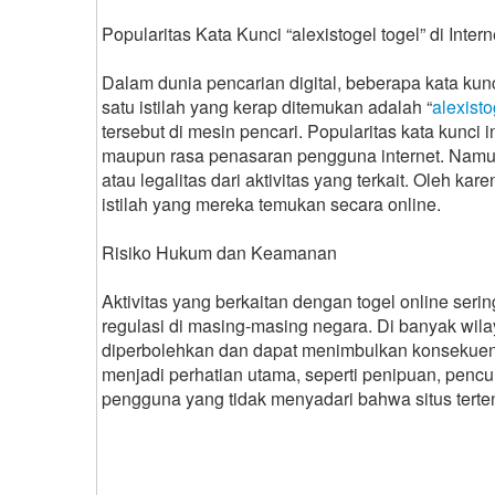
Popularitas Kata Kunci “alexistogel togel” di Intern
Dalam dunia pencarian digital, beberapa kata kun
satu istilah yang kerap ditemukan adalah “
alexisto
tersebut di mesin pencari. Popularitas kata kunci 
maupun rasa penasaran pengguna internet. Namun
atau legalitas dari aktivitas yang terkait. Oleh ka
istilah yang mereka temukan secara online.
Risiko Hukum dan Keamanan
Aktivitas yang berkaitan dengan togel online seri
regulasi di masing-masing negara. Di banyak wila
diperbolehkan dan dapat menimbulkan konsekuensi
menjadi perhatian utama, seperti penipuan, pencu
pengguna yang tidak menyadari bahwa situs terten