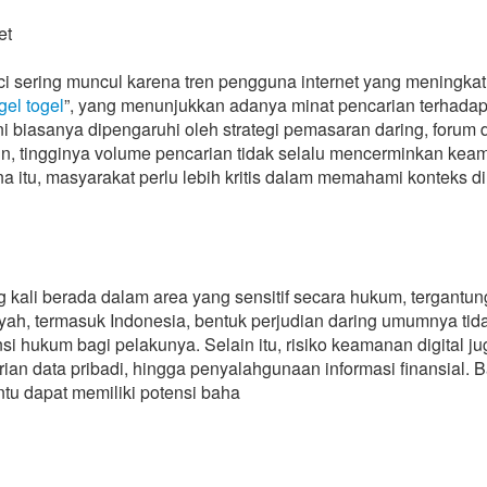
et
ci sering muncul karena tren pengguna internet yang meningkat
gel togel
”, yang menunjukkan adanya minat pencarian terhadap
ini biasanya dipengaruhi oleh strategi pemasaran daring, forum d
, tingginya volume pencarian tidak selalu mencerminkan ke
rena itu, masyarakat perlu lebih kritis dalam memahami konteks di
ng kali berada dalam area yang sensitif secara hukum, tergantu
yah, termasuk Indonesia, bentuk perjudian daring umumnya tid
 hukum bagi pelakunya. Selain itu, risiko keamanan digital ju
rian data pribadi, hingga penyalahgunaan informasi finansial. 
tu dapat memiliki potensi baha