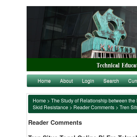
Home
About
Login
Search
Cur
Home
>
The Study of Relationship between the 
Skid Resistance
>
Reader Comments
>
Tren Si
Reader Comments