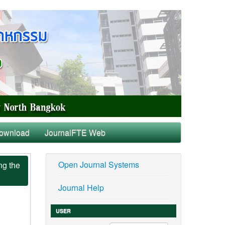
ownload
JournalFTE Web
Open Journal Systems
ng the
Journal Help
USER