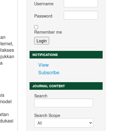
Username
Password
Remember me
dan
ternet,
diakses
NOTIFICATIONS
njukkan
wa
View
Subscribe
JOURNAL CONTENT
sis
Search
 model
aitan
Search Scope
edukasi