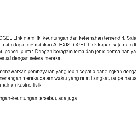
OGEL Link memiliki keuntungan dan kelemahan tersendiri. Sala
Pemain dapat memainkan ALEXISTOGEL Link kapan saja dan d
 atau ponsel pintar. Dengan beragam tema dan jenis permainan y
esuai dengan selera mereka.
 menawarkan pembayaran yang lebih cepat dibandingkan deng
menangan mereka dalam waktu yang relatif singkat, tanpa haru
ainan kasino fisik.
ngan-keuntungan tersebut, ada juga