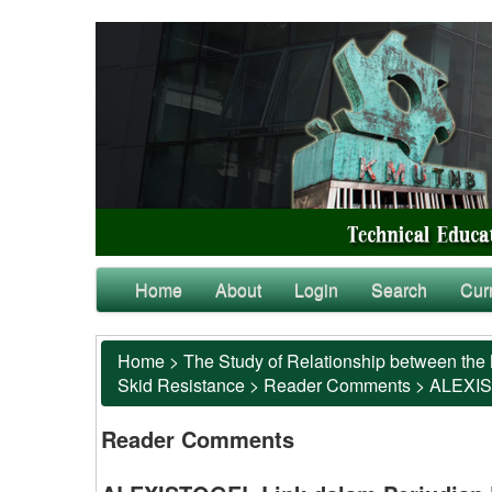
Home
About
Login
Search
Cur
Home
>
The Study of Relationship between the 
Skid Resistance
>
Reader Comments
>
ALEXIST
Reader Comments