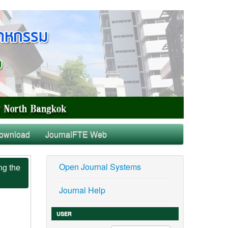
ownload
JournalFTE Web
Open Journal Systems
ng the
Journal Help
USER