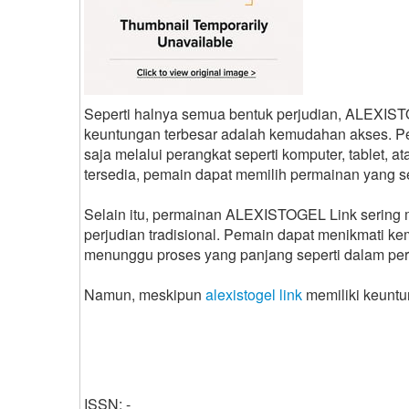
Seperti halnya semua bentuk perjudian, ALEXIST
keuntungan terbesar adalah kemudahan akses. 
saja melalui perangkat seperti komputer, tablet,
tersedia, pemain dapat memilih permainan yang s
Selain itu, permainan ALEXISTOGEL Link sering
perjudian tradisional. Pemain dapat menikmati ke
menunggu proses yang panjang seperti dalam perm
Namun, meskipun
alexistogel link
memiliki keuntu
ISSN: -