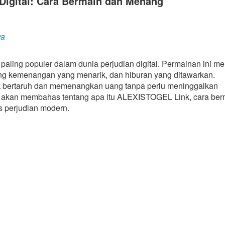
Digital: Cara Bermain dan Menang
ya
ling populer dalam dunia perjudian digital. Permainan ini me
g kemenangan yang menarik, dan hiburan yang ditawarkan.
bertaruh dan memenangkan uang tanpa perlu meninggalkan
ta akan membahas tentang apa itu ALEXISTOGEL Link, cara ber
s perjudian modern.