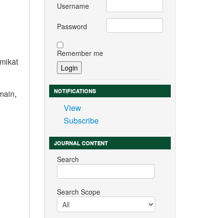
Username
Password
Remember me
mikat
NOTIFICATIONS
main,
View
Subscribe
JOURNAL CONTENT
Search
Search Scope