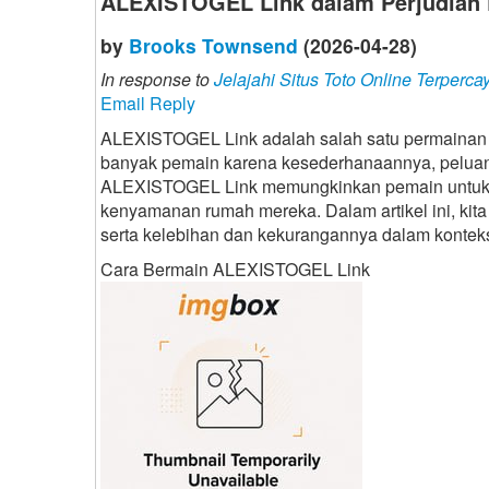
ALEXISTOGEL Link dalam Perjudian 
by
Brooks Townsend
(2026-04-28)
In response to
Jelajahi Situs Toto Online Terperca
Email Reply
ALEXISTOGEL Link adalah salah satu permainan pa
banyak pemain karena kesederhanaannya, peluan
ALEXISTOGEL Link memungkinkan pemain untuk 
kenyamanan rumah mereka. Dalam artikel ini, ki
serta kelebihan dan kekurangannya dalam kontek
Cara Bermain ALEXISTOGEL Link