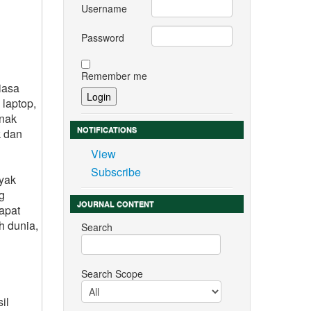
Username
Password
Remember me
iasa
 laptop,
unak
NOTIFICATIONS
k dan
View
Subscribe
nyak
g
JOURNAL CONTENT
apat
h dunia,
Search
Search Scope
il