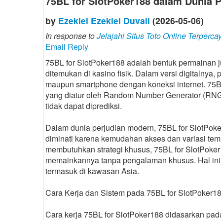
75BL for SlotPoker188 dalam Dunia Pe
by
Ezekiel Ezekiel Duvall
(2026-05-06)
In response to
Jelajahi Situs Toto Online Terperca
Email Reply
75BL for SlotPoker188 adalah bentuk permainan jud
ditemukan di kasino fisik. Dalam versi digitalnya,
maupun smartphone dengan koneksi internet. 75B
yang diatur oleh Random Number Generator (RNG),
tidak dapat diprediksi.
Dalam dunia perjudian modern, 75BL for SlotPoker
diminati karena kemudahan akses dan variasi tem
membutuhkan strategi khusus, 75BL for SlotPoke
memainkannya tanpa pengalaman khusus. Hal ini 
termasuk di kawasan Asia.
Cara Kerja dan Sistem pada 75BL for SlotPoker1
Cara kerja 75BL for SlotPoker188 didasarkan pa