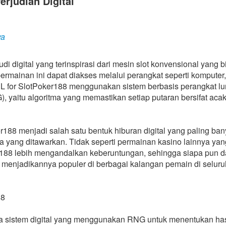
rjudian Digital
ya
i digital yang terinspirasi dari mesin slot konvensional yang b
 permainan ini dapat diakses melalui perangkat seperti komputer,
L for SlotPoker188 menggunakan sistem berbasis perangkat l
 yaitu algoritma yang memastikan setiap putaran bersifat aca
188 menjadi salah satu bentuk hiburan digital yang paling ba
a yang ditawarkan. Tidak seperti permainan kasino lainnya yan
r188 lebih mengandalkan keberuntungan, sehingga siapa pun d
menjadikannya populer di berbagai kalangan pemain di seluru
88
da sistem digital yang menggunakan RNG untuk menentukan has