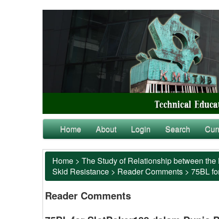
Home
About
Login
Search
Cur
Home
>
The Study of Relationship between the 
Skid Resistance
>
Reader Comments
>
75BL fo
Reader Comments