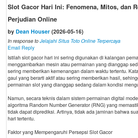
Slot Gacor Hari Ini: Fenomena, Mitos, dan R
Perjudian Online
by
Dean Houser
(2026-05-16)
In response to
Jelajahi Situs Toto Online Terpercaya
Email Reply
Istilah slot gacor hari ini sering digunakan di kalangan pem
menggambarkan mesin atau permainan yang dianggap sed
sering memberikan kemenangan dalam waktu tertentu. Kata 
gaul yang berarti aktif atau sering memberikan hasil, sehi
permainan slot yang dianggap sedang dalam kondisi mengu
Namun, secara teknis dalam sistem permainan digital modern,
algoritma Random Number Generator (RNG) yang memastikan
tidak dapat diprediksi. Artinya, tidak ada jaminan bahwa s
hari tertentu.
Faktor yang Mempengaruhi Persepsi Slot Gacor