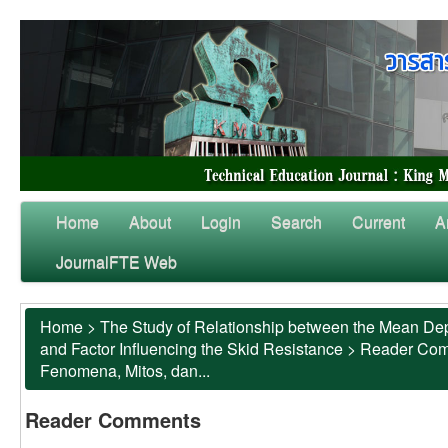
Home
About
Login
Search
Current
A
JournalFTE Web
Home
>
The Study of Relationship between the Mean Dep
and Factor Influencing the Skid Resistance
>
Reader Co
Fenomena, Mitos, dan...
Reader Comments